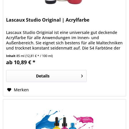
Lascaux Studio Original | Acrylfarbe
Lascaux Studio Originial ist eine universale gut deckende
Acrylfarbe für alle Anwendungen im Innen- und
Außenbereich. Sie eignet sich bestens für alle Maltechniken
und trocknet konstant seidenmatt auf. Die 54 Farbtöne der
Lascaux Studio Original sind untereinander sehr gut
Inhalt
85 ml
(12,81 € * / 100 ml)
mischbar und behalten auch bei starker Verdünnung ihre
ab 10,89 € *
Leuchtkraft und Farbintensität bei.
Details
Merken