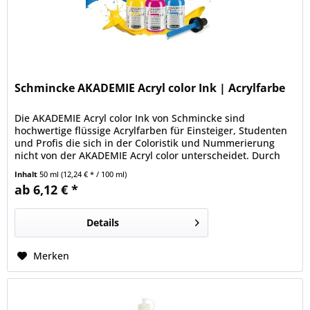
Schmincke AKADEMIE Acryl color Ink | Acrylfarbe
Die AKADEMIE Acryl color Ink von Schmincke sind
hochwertige flüssige Acrylfarben für Einsteiger, Studenten
und Profis die sich in der Coloristik und Nummerierung
nicht von der AKADEMIE Acryl color unterscheidet. Durch
die identische Pigmentierung entsteht eine optimale
Inhalt
50 ml
(12,24 € * / 100 ml)
Kompatibilität unter den Farben. Die 36 Farbtöne (34
ab 6,12 € *
Standardtöne und 2 Effekttöne) in den 50 ml...
Details
Merken