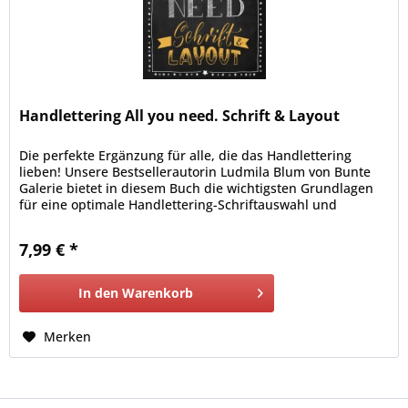
Handlettering All you need. Schrift & Layout
Die perfekte Ergänzung für alle, die das Handlettering
lieben! Unsere Bestsellerautorin Ludmila Blum von Bunte
Galerie bietet in diesem Buch die wichtigsten Grundlagen
für eine optimale Handlettering-Schriftauswahl und
Layoutgestaltung. Neben Schriftgestaltung steht die
Komposition und das Layout eines Letterings im
7,99 € *
Mittelpunkt, denn vor dem Layout kommt die Schrift und
es...
In den
Warenkorb
Merken