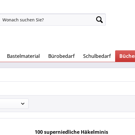
Bastelmaterial
Bürobedarf
Schulbedarf
Büche
100 superniedliche Häkelminis