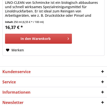
LINO-CLEAN von Schmincke ist ein biologisch abbaubares
und schnell wirksames Spezialreinigungsmittel für
Linoldruckfarben. Er ist ideal zum Reinigen von
Arbeitsgeräten, wie z. B. Druckstöcke oder Pinsel und
entfernt selbst angetrocknete Farbreste von stark
Inhalt
250 ml
(6,55 € * / 100 ml)
verschmutzten Gummiwalzen.
16,37 € *
In den
Warenkorb
Merken
Kundenservice
Service
Informationen
Newsletter