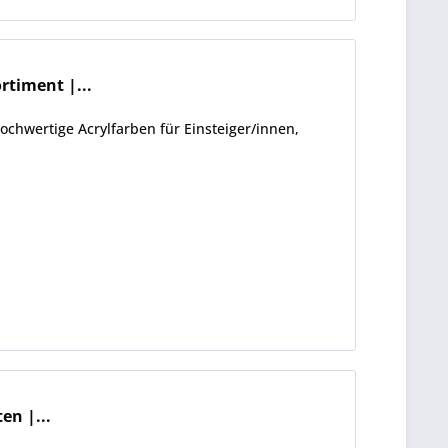
timent |...
chwertige Acrylfarben für Einsteiger/innen,
en |...