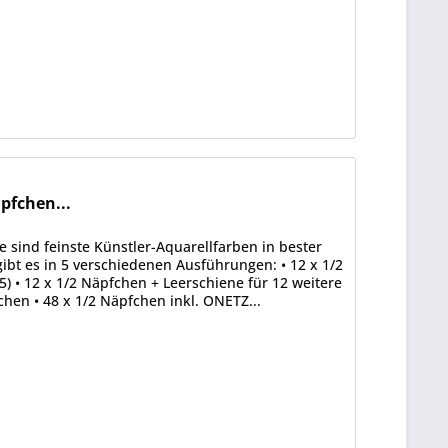
fchen...
nd feinste Künstler-Aquarellfarben in bester
gibt es in 5 verschiedenen Ausführungen: • 12 x 1/2
5) • 12 x 1/2 Näpfchen + Leerschiene für 12 weitere
chen • 48 x 1/2 Näpfchen inkl. ONETZ...