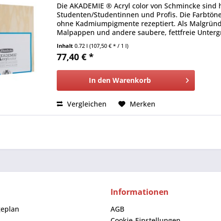
Die AKADEMIE ® Acryl color von Schmincke sind h
Studenten/Studentinnen und Profis. Die Farbtöne 
ohne Kadmiumpigmente rezeptiert. Als Malgründe
Malpappen und andere saubere, fettfreie Untergr
Inhalt
0.72 l
(107,50 € * / 1 l)
77,40 € *
In den
Warenkorb
Vergleichen
Merken
Informationen
geplan
AGB
Cookie-Einstellungen