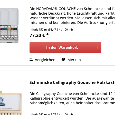
Die HORADAM® GOUACHE von Schmincke sind fein
natürliche Deckkraft, hohe Leuchtkraft und Farbt
Wasser verdünnt werden. Sie lassen sich mit al
mischen und kombinieren. Die Auftrocknung erfol
Inhalt
150 ml
(51,47 € * / 100 ml)
77,20 € *
In den
Warenkorb
Vergleichen
Merken
Schmincke Calligraphy Gouache Holzkaste
Die Calligraphy Gouache von Schmincke sind 12 fe
Kalligraphie entwickelt wurden. Die ausgewählte 
Mischmöglichkeiten, auch beinhaltet das Sortime
Inhalt
240 ml
(43,27 € * / 100 ml)