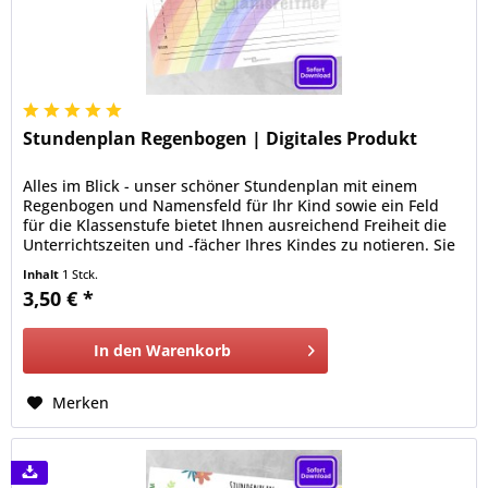
Stundenplan Regenbogen | Digitales Produkt
Alles im Blick - unser schöner Stundenplan mit einem
Regenbogen und Namensfeld für Ihr Kind sowie ein Feld
für die Klassenstufe bietet Ihnen ausreichend Freiheit die
Unterrichtszeiten und -fächer Ihres Kindes zu notieren. Sie
erhalten von uns eine hochauflösende pdf-Datei im DIN A4-
Inhalt
1 Stck.
Format (210 x 297 mm), die Sie bequem von Zuhause aus
3,50 € *
ausdrucken können.
In den
Warenkorb
Merken