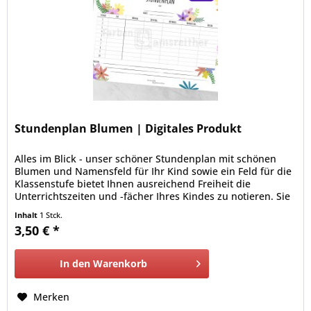
Stundenplan Blumen | Digitales Produkt
Alles im Blick - unser schöner Stundenplan mit schönen
Blumen und Namensfeld für Ihr Kind sowie ein Feld für die
Klassenstufe bietet Ihnen ausreichend Freiheit die
Unterrichtszeiten und -fächer Ihres Kindes zu notieren. Sie
erhalten von uns eine hochauflösende pdf-Datei im DIN A4-
Inhalt
1 Stck.
Format (210 x 297 mm), die Sie bequem von Zuhause aus
3,50 € *
ausdrucken können.
In den
Warenkorb
Merken