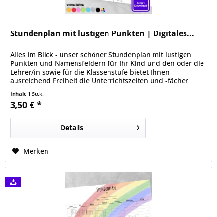
Stundenplan mit lustigen Punkten | Digitales...
Alles im Blick - unser schöner Stundenplan mit lustigen
Punkten und Namensfeldern für Ihr Kind und den oder die
Lehrer/in sowie für die Klassenstufe bietet Ihnen
ausreichend Freiheit die Unterrichtszeiten und -fächer
Ihres Kindes zu notieren. Sie erhalten von uns eine
Inhalt
1 Stck.
hochauflösende pdf-Datei im DIN A4-Format (210 x 297
3,50 € *
mm), die Sie bequem von Zuhause aus ausdrucken können.
Details
Merken