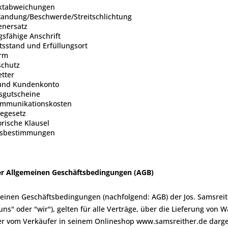
uktabweichungen
tandung/Beschwerde/Streitschlichtung
enersatz
gsfähige Anschrift
tsstand und Erfüllungsort
orm
schutz
etter
 und Kundenkonto
nsgutscheine
ommunikationskosten
iegesetz
orische Klausel
ussbestimmungen
er Allgemeinen Geschäftsbedingungen (AGB)
meinen Geschäftsbedingungen (nachfolgend: AGB) der Jos. Samsrei
uns" oder "wir"), gelten für alle Verträge, über die Lieferung von
der vom Verkäufer in seinem Onlineshop www.samsreither.de darge