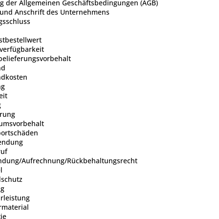
g der Allgemeinen Geschäftsbedingungen (AGB)
und Anschrift des Unternehmens
gsschluss
tbestellwert
erfügbarkeit
belieferungsvorbehalt
nd
ndkosten
ng
eit
g
hrung
tumsvorbehalt
portschäden
sendung
ruf
ndung/Aufrechnung/Rückbehaltungsrecht
l
dschutz
ng
rleistung
rmaterial
ie