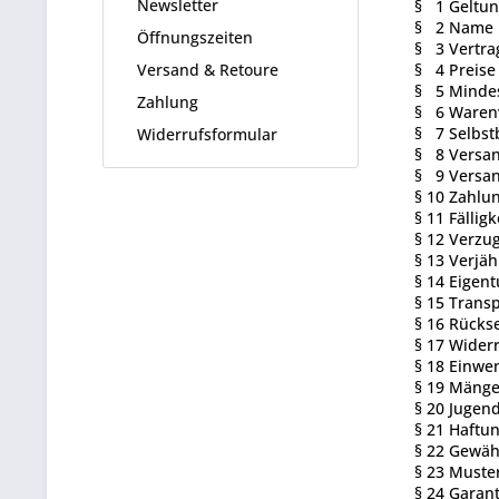
Newsletter
§ 1 Geltun
§ 2 Name 
Öffnungszeiten
§ 3 Vertra
Versand & Retoure
§ 4 Preise
§ 5 Mindes
Zahlung
§ 6 Warenv
§ 7 Selbst
Widerrufsformular
§ 8 Versa
§ 9 Versa
§ 10 Zahlu
§ 11 Fälligk
§ 12 Verzu
§ 13 Verjä
§ 14 Eigen
§ 15 Trans
§ 16 Rück
§ 17 Wider
§ 18 Einwe
§ 19 Mänge
§ 20 Jugen
§ 21 Haftu
§ 22 Gewäh
§ 23 Muste
§ 24 Garant