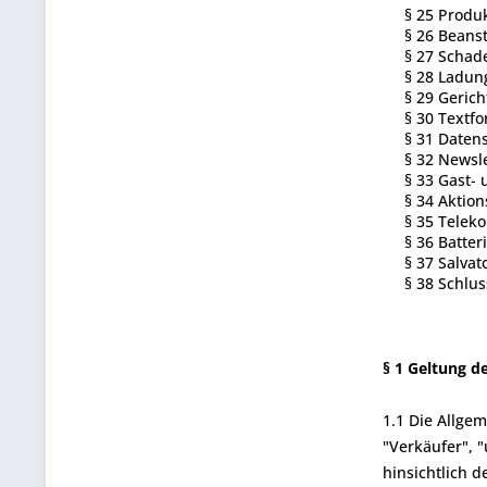
§ 25 Prod
§ 26 Beans
§ 27 Schad
§ 28 Ladun
§ 29 Gerich
§ 30 Textf
§ 31 Daten
§ 32 Newsl
§ 33 Gast-
§ 34 Aktio
§ 35 Telek
§ 36 Batter
§ 37 Salvat
§ 38 Schl
§ 1 Geltung d
1.1 Die Allge
"Verkäufer", "
hinsichtlich 