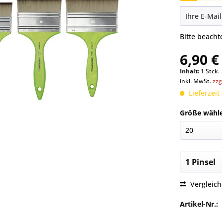
Bitte beach
6,90 €
Inhalt:
1 Stck.
inkl. MwSt.
zzg
Lieferzeit
Größe wähl
Vergleic
Artikel-Nr.: