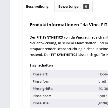
Beschreibung
Bewertungen
0
Produktinformationen "da Vinci FIT 
Der
FIT SYNTHETICS
von
da Vinci
eignet sich mi
Neuentwicklung, in seinem Malverhalten und in
strapazierender Beanspruchung nicht aus seiner 
rostend. Der
FIT SYNTHETICS
lässt sich gut für
Eigenschaften
Pinselart:
Hobby
Pinselform:
breit
Pinselgröße:
20, 30
Pinselhaar:
Synth
Pinselstiel:
griffi