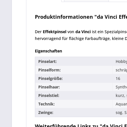
Produktinformationen "da Vinci Effe
Der
Effektpinsel
von
da Vinci
ist ein Spezialpin
hervorragend für flächige Farbaufträge, kleine
Eigenschaften
Pinselart:
Hobb
Pinselform:
schrä
Pinselgröße:
16
Pinselhaar:
Synth
Pinselstiel:
kurz,
Technik:
Aquar
Zwinge:
sog. 
Weiterführende Links zu "da Vinci E