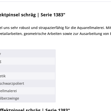
ktpinsel schräg | Serie 1383"
sel uns sehr robust und strapazierfähig für die Aquarellmalerei. M
 Detailarbeiten, geometrische Arbeiten sowie zur Ausarbeitung von
y
g
etik
 schwarzpoliert
ellmalerei
Silberzwinge
ffektpinsel schräg | Serie 1383"