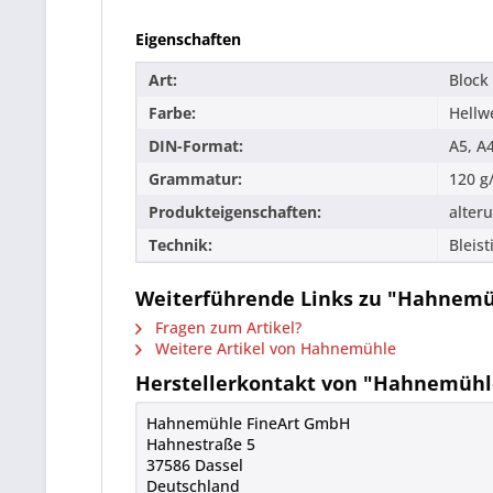
Eigenschaften
Art:
Block 
Farbe:
Hellw
DIN-Format:
A5, A4
Grammatur:
120 g
Produkteigenschaften:
alter
Technik:
Bleist
Weiterführende Links zu "Hahnemüh
Fragen zum Artikel?
Weitere Artikel von Hahnemühle
Herstellerkontakt von "Hahnemühle 
Hahnemühle FineArt GmbH
Hahnestraße 5
37586 Dassel
Deutschland