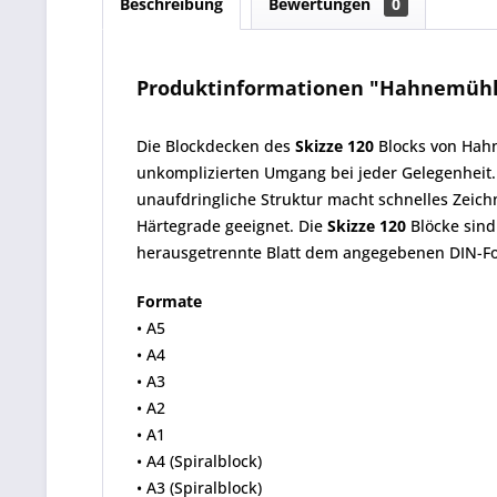
Beschreibung
Bewertungen
0
Produktinformationen "Hahnemühle 
Die Blockdecken des
Skizze 120
Blocks von Hahn
unkomplizierten Umgang bei jeder Gelegenheit.
unaufdringliche Struktur macht schnelles Zeich
Härtegrade geeignet. Die
Skizze 120
Blöcke sind 
herausgetrennte Blatt dem angegebenen DIN-F
Formate
• A5
• A4
• A3
• A2
• A1
• A4 (Spiralblock)
• A3 (Spiralblock)