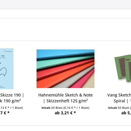
Skizze 190 |
Hahnemühle Sketch & Note
Vang Sketch
k 190 g/m²
| Skizzenheft 125 g/m²
Spiral | 
,13 € * / 1 Blatt)
Inhalt
20 Blatt
(0,16 € * / 1 Blatt)
Inhalt
50 Blatt
7 € *
ab 3,21 € *
ab 5