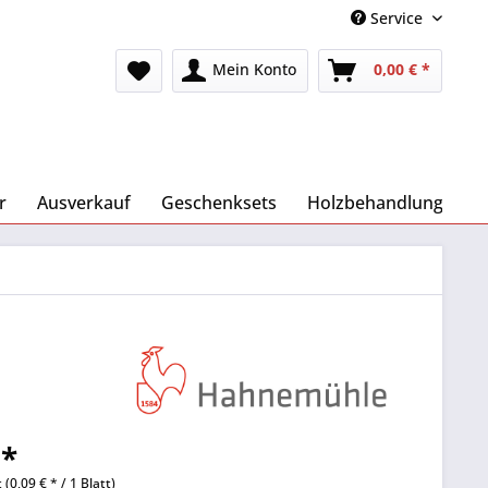
Service
Mein Konto
0,00 € *
r
Ausverkauf
Geschenksets
Holzbehandlung
 *
 (0,09 € * / 1 Blatt)