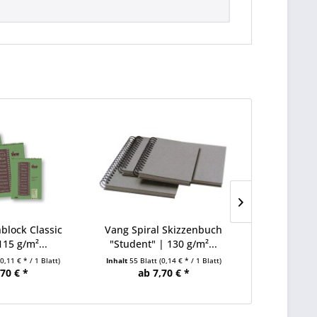
block Classic
Vang Spiral Skizzenbuch
Hahnemüh
115 g/m²...
"Student" | 130 g/m²...
Skizzenb
(0,11 € * / 1 Blatt)
Inhalt
55 Blatt
(0,14 € * / 1 Blatt)
Inhalt
100 Bla
,70 € *
ab 7,70 € *
ab 1