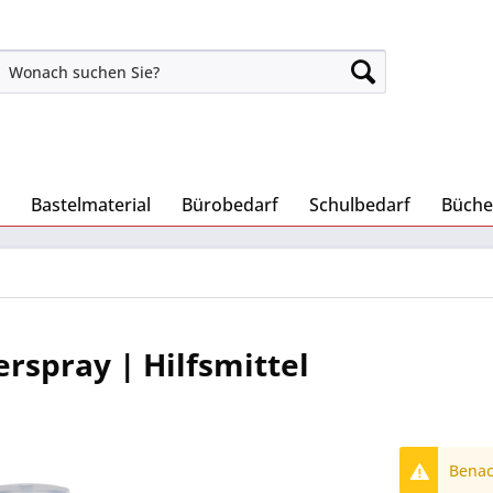
Bastelmaterial
Bürobedarf
Schulbedarf
Büche
spray | Hilfsmittel
Benach