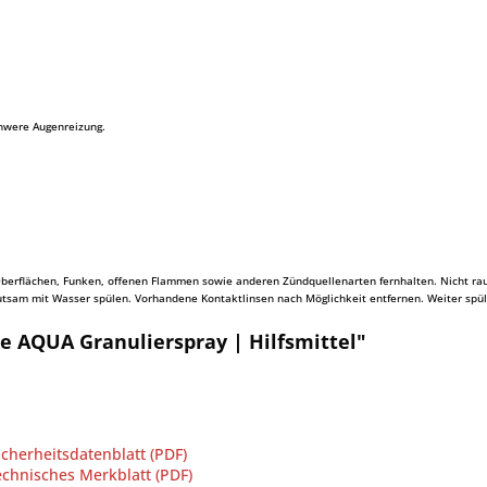
chwere Augenreizung.
n Oberflächen, Funken, offenen Flammen sowie anderen Zündquellenarten fernhalten. Nicht r
sam mit Wasser spülen. Vorhandene Kontaktlinsen nach Möglichkeit entfernen. Weiter spüle
e AQUA Granulierspray | Hilfsmittel"
herheitsdatenblatt (PDF)
hnisches Merkblatt (PDF)