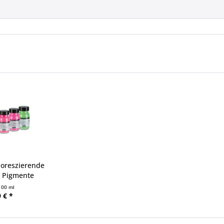
uoreszierende
| Pigmente
100 ml
 € *