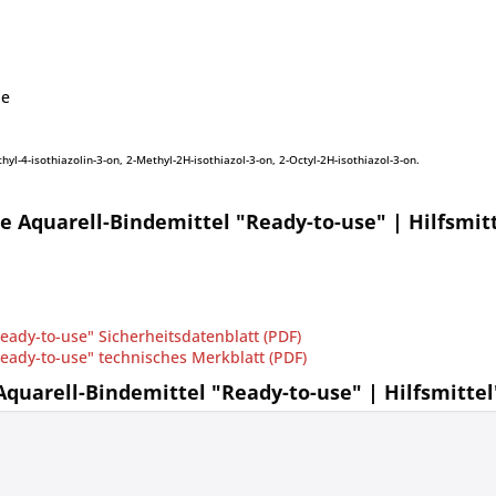
le
yl-4-isothiazolin-3-on, 2-Methyl-2H-isothiazol-3-on, 2-Octyl-2H-isothiazol-3-on.
 Aquarell-Bindemittel "Ready-to-use" | Hilfsmit
ady-to-use" Sicherheitsdatenblatt (PDF)
ady-to-use" technisches Merkblatt (PDF)
quarell-Bindemittel "Ready-to-use" | Hilfsmittel