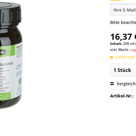
Bitte beach
16,37 
Inhalt:
200 ml 
inkl. MwSt.
zzg
Lieferzeit
Vergleic
Artikel-Nr.: