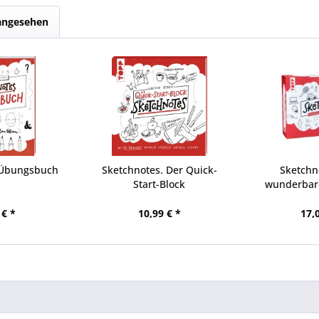
 angesehen
 Übungsbuch
Sketchnotes. Der Quick-
Sketchn
Start-Block
wunderbare
 € *
10,99 € *
17,