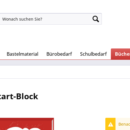
Bastelmaterial
Bürobedarf
Schulbedarf
Büche
tart-Block
Benach