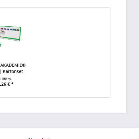
 AKADEMIE®
 Kartonset
t
100 ml
,26 € *