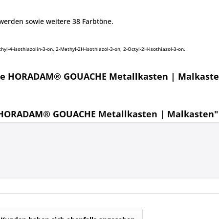
werden sowie weitere 38 Farbtöne.
yl-4-isothiazolin-3-on, 2-Methyl-2H-isothiazol-3-on, 2-Octyl-2H-isothiazol-3-on.
cke HORADAM® GOUACHE Metallkasten | Malkast
e HORADAM® GOUACHE Metallkasten | Malkasten"