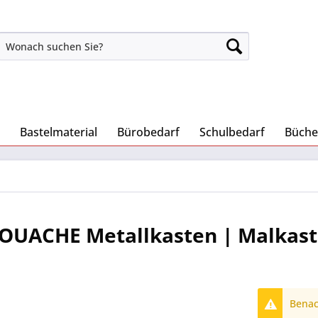
Bastelmaterial
Bürobedarf
Schulbedarf
Büche
UACHE Metallkasten | Malkas
Benach