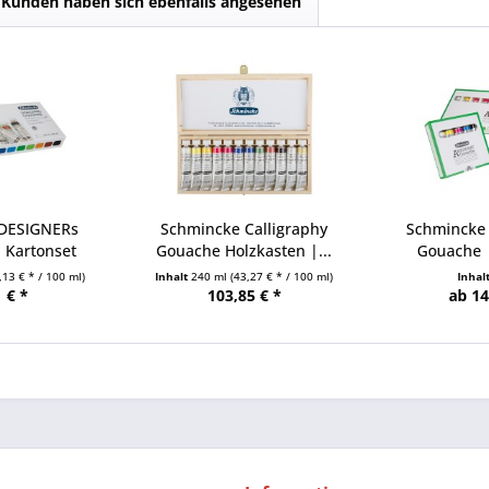
Kunden haben sich ebenfalls angesehen
 DESIGNERs
Schmincke Calligraphy
Schmincke
 Kartonset
Gouache Holzkasten |...
Gouache |
,13 € * / 100 ml)
Inhalt
240 ml
(43,27 € * / 100 ml)
Inhal
 € *
103,85 € *
ab 14