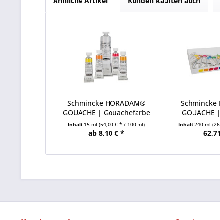
Ähnliche Artikel
Kunden kauften auch
Schmincke HORADAM®
Schmincke
GOUACHE | Gouachefarbe
GOUACHE |
Inhalt
15 ml
(54,00 € * / 100 ml)
Inhalt
240 ml
(26
ab 8,10 € *
62,71