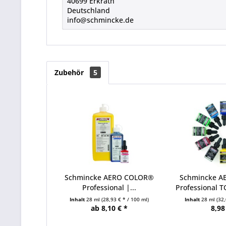
40699 Erkrath
Deutschland
info@schmincke.de
Zubehör
5
Schmincke AERO COLOR®
Schmincke 
Professional |...
Professional T
Inhalt
28 ml
(28,93 € * / 100 ml)
Inhalt
28 ml
(32,
ab 8,10 € *
8,98