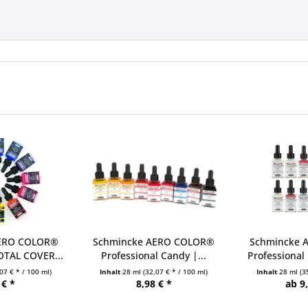
AERO COLOR®
Schmincke AERO COLOR®
Schmincke 
OTAL COVER...
Professional Candy |...
Professional 
07 € * / 100 ml)
Inhalt
28 ml
(32,07 € * / 100 ml)
Inhalt
28 ml
(3
 € *
8,98 € *
ab 9