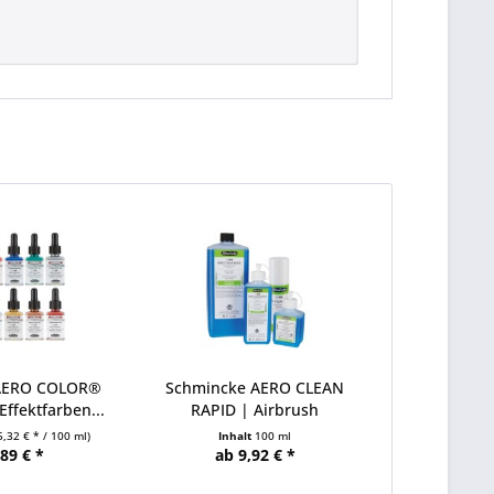
AERO COLOR®
Schmincke AERO CLEAN
Effektfarben...
RAPID | Airbrush
5,32 € * / 100 ml)
Inhalt
100 ml
,89 € *
ab 9,92 € *