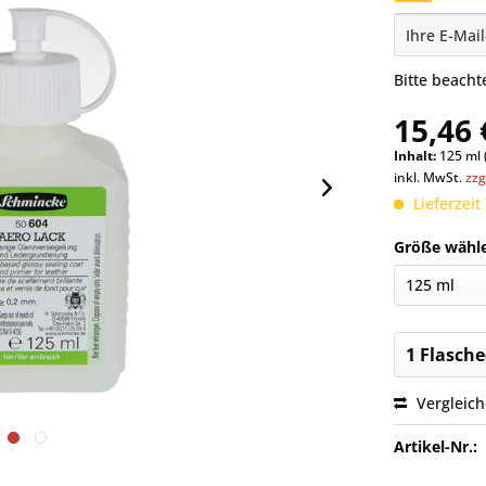
Bitte beach
15,46 
Inhalt:
125 ml 
inkl. MwSt.
zzg
Lieferzeit
Größe wähl
Vergleic
Artikel-Nr.: