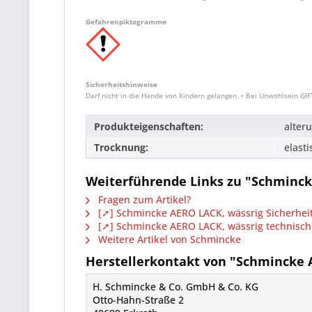
Gefahrenpiktogramme
Sicherheitshinweise
Darf nicht in die Hände von Kindern gelangen. • Bei Unwohlsein G
Produkteigenschaften:
alter
Trocknung:
elasti
Weiterführende Links zu "Schminck
Fragen zum Artikel?
[➚] Schmincke AERO LACK, wässrig Sicherheit
[➚] Schmincke AERO LACK, wässrig technisch
Weitere Artikel von Schmincke
Herstellerkontakt von "Schmincke A
H. Schmincke & Co. GmbH & Co. KG
Otto-Hahn-Straße 2