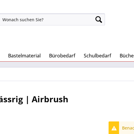
Bastelmaterial
Bürobedarf
Schulbedarf
Büche
ssrig | Airbrush
Benach