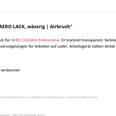
ERO LACK, wässrig | Airbrush"
ack für
AERO COLOR® Professional
. Er trocknet transparent, farbl
versiegelungen für Arbeiten auf Leder. Arbeitsgerät sollten dir
r verdünnen
yl-4-isothiazolin-3-on, 2-Methyl-2H-isothiazol-3-on, 2-Octyl-2H-isothiazol-3-on.
eizung. • Kann die Atenwege reizen.