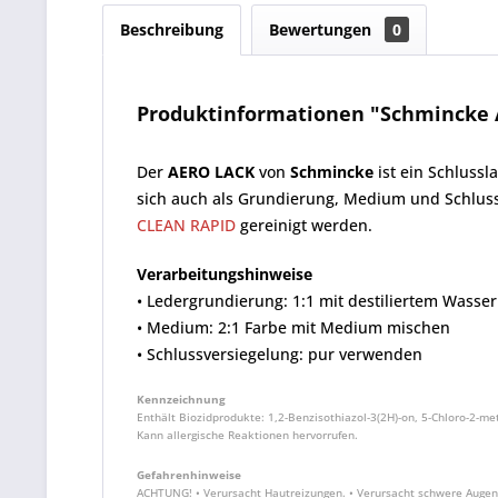
Beschreibung
Bewertungen
0
Produktinformationen "Schmincke A
Der
AERO LACK
von
Schmincke
ist ein Schlussl
sich auch als Grundierung, Medium und Schluss
CLEAN RAPID
gereinigt werden.
Verarbeitungshinweise
• Ledergrundierung: 1:1 mit destiliertem Wasse
• Medium: 2:1 Farbe mit Medium mischen
• Schlussversiegelung: pur verwenden
Kennzeichnung
Enthält Biozidprodukte: 1,2-Benzisothiazol-3(2H)-on, 5-Chloro-2-meth
Kann allergische Reaktionen hervorrufen.
Gefahrenhinweise
ACHTUNG! • Verursacht Hautreizungen. • Verursacht schwere Augenr