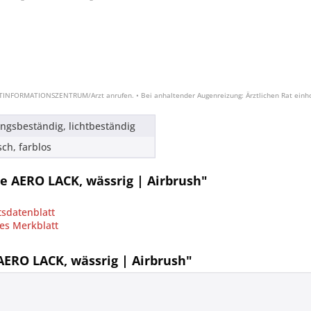
IFTINFORMATIONSZENTRUM/Arzt anrufen. • Bei anhaltender Augenreizung: Ärztlichen Rat einhol
ungsbeständig, lichtbeständig
sch, farblos
e AERO LACK, wässrig | Airbrush"
sdatenblatt
es Merkblatt
ERO LACK, wässrig | Airbrush"