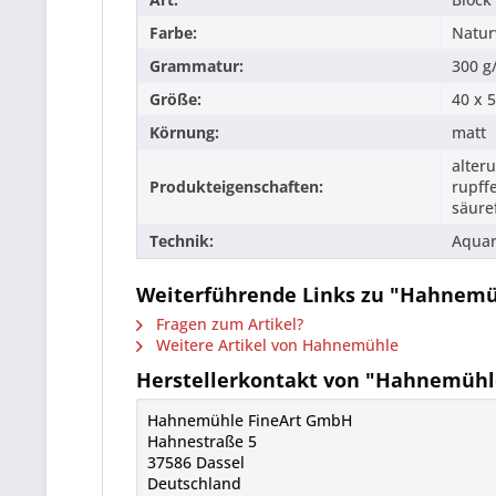
Farbe:
Natur
Grammatur:
300 g
Größe:
40 x 
Körnung:
matt
alter
Produkteigenschaften:
rupffe
säure
Technik:
Aquar
Weiterführende Links zu "Hahnemüh
Fragen zum Artikel?
Weitere Artikel von Hahnemühle
Herstellerkontakt von "Hahnemühle
Hahnemühle FineArt GmbH
Hahnestraße 5
37586 Dassel
Deutschland