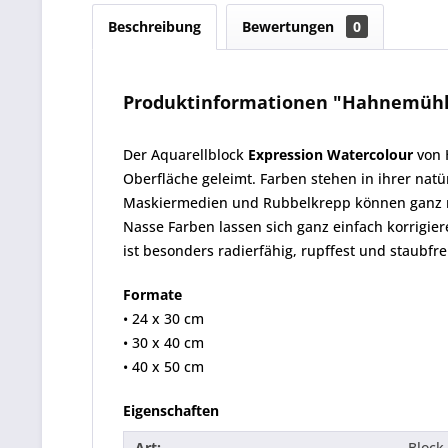
Beschreibung
Bewertungen
0
Produktinformationen "Hahnemühle 
Der Aquarellblock
Expression Watercolour
von H
Oberfläche geleimt. Farben stehen in ihrer natü
Maskiermedien und Rubbelkrepp können ganz na
Nasse Farben lassen sich ganz einfach korrigi
ist besonders radierfähig, rupffest und staubfre
Formate
• 24 x 30 cm
• 30 x 40 cm
• 40 x 50 cm
Eigenschaften
Art:
Block