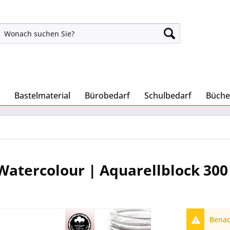
Bastelmaterial
Bürobedarf
Schulbedarf
Büche
atercolour | Aquarellblock 300
Benach