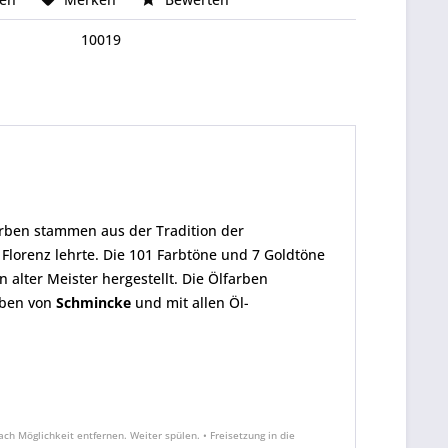
10019
farben stammen aus der Tradition der
Florenz lehrte. Die 101 Farbtöne und 7 Goldtöne
 alter Meister hergestellt. Die Ölfarben
rben von
Schmincke
und mit allen Öl-
 Möglichkeit entfernen. Weiter spülen. • Freisetzung in die