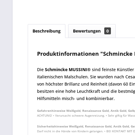
Beschreibung
Bewertungen
0
Produktinformationen "Schmincke 
Die
Schmincke MUSSINI®
sind feinste Künstler
italienischen Malschulen. Sie wurden nach Cesa
von höchster Brillanz und Reinheit (davon 60 Ei
besitzen eine hohe Leuchtkraft und die bestmög
Hilfsmitteln misch- und kombinierbar.
Gefahrenhinweise Weißgold, Renaissance Gold, Antik Gold, Gelb
ACHTUNG! • Verursacht schwere Augenreizung. • Sehr giftig für Wass
Sicherheitshinweise Weißgold, Renaissance Gold, Antik Gold, Ge
Darf nicht in die Hände von Kindern gelangen. • BEI KONTAKT MIT 