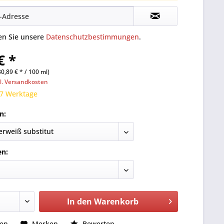
ten Sie unsere
Datenschutzbestimmungen
.
€ *
30,89 € * / 100 ml)
l. Versandkosten
 7 Werktage
n:
en:
In den
Warenkorb
hen
Merken
Bewerten