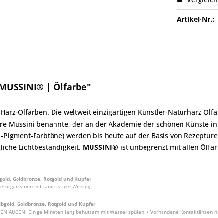
Artikel-Nr.:
MUSSINI® | Ölfarbe"
 Harz-Ölfarben. Die weltweit einzigartigen Künstler-Naturharz Öl
re Mussini benannte, der an der Akademie der schönen Künste in 
n-Pigment-Farbtöne) werden bis heute auf der Basis von Rezepturen
liche Lichtbeständigkeit.
MUSSINI®
ist unbegrenzt mit allen Ölfa
gold, Goldbronze, Rotgold und Kupfer
erorganismen mit langfristiger Wirkung.
lbgold, Goldbronze, Rotgold und Kupfer
DEN AUGEN: Einige Minuten lang behutsam mit Wasser spülen. • Vorhandene Kontaktlinsen nach