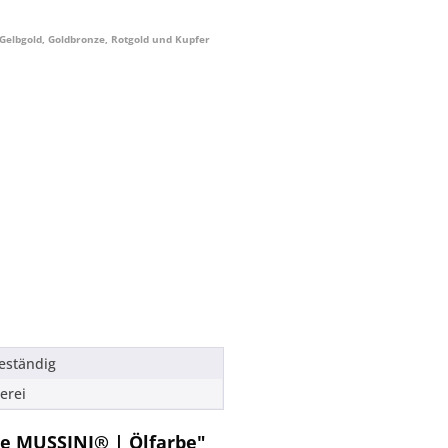
Gelbgold, Goldbronze, Rotgold und Kupfer
beständig
erei
e MUSSINI® | Ölfarbe"