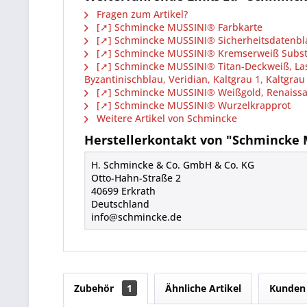
Fragen zum Artikel?
[➚] Schmincke MUSSINI® Farbkarte
[➚] Schmincke MUSSINI® Sicherheitsdatenbl
[➚] Schmincke MUSSINI® Kremserweiß Substitut
[➚] Schmincke MUSSINI® Titan-Deckweiß, Lasu
Byzantinischblau, Veridian, Kaltgrau 1, Kaltgra
[➚] Schmincke MUSSINI® Weißgold, Renaissanc
[➚] Schmincke MUSSINI® Wurzelkrapprot
Weitere Artikel von Schmincke
Herstellerkontakt von "Schmincke 
H. Schmincke & Co. GmbH & Co. KG
Otto-Hahn-Straße 2
40699 Erkrath
Deutschland
info@schmincke.de
Zubehör
1
Ähnliche Artikel
Kunden 